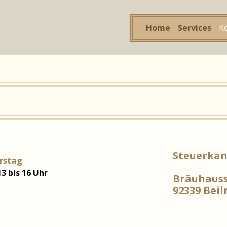
Home
Services
K
Steuerkan
rstag
13 bis 16 Uhr
Bräuhausst
92339 Beil