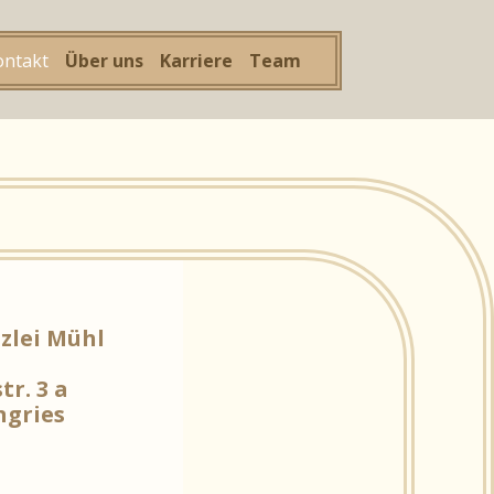
ontakt
Über uns
Karriere
Team
zlei Mühl
r. 3 a
ngries